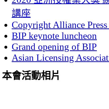
講座
Copyright Alliance Press
BIP keynote luncheon
Grand opening of BIP
Asian Licensing Associa
本會活動相片