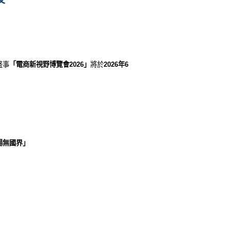
盛事
「電商新視野博覽會
2026
」
將於
2026年6
場無國界」