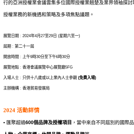
行的亞洲
授權業會議雲集多位國際授
權業翹楚及業界領袖探討
授權業務的新
機遇和策略及多項焦點議題。
展覽日期 : 2024年4月27至29日 (星期六至一)
屆期 : 第二十一屆
開放時間 : 上午9時30分至下午6時30分
展覽地點 : 香港會議展覽中心展覽廳5FG
入場人士 : 只供十八歲或以上業內人士參觀
(免費入場)
主辦機構 : 香港貿易發展局
2024 活動
詳情
•
匯聚超過
600個品牌及授權項目
，當中來自不同屆別的國際品