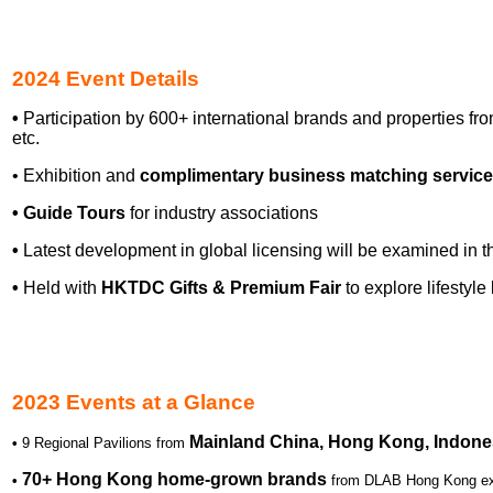
2024 Event
Details
•
Participation by 600+ international brands and properties from
etc.
• Exhibition and
complimentary business matching service
•
Guide Tours
for industry associations
•
Latest development in global licensing will be examined in 
•
Held with
HKTDC Gifts & Premium Fair
to explore lifestyle
2023
Events at a Glance
Mainland China, Hong Kong, Indone
•
9 Regional Pavilions from
70+ Hong Kong home-grown brands
•
from DLAB Hong Kong exhi