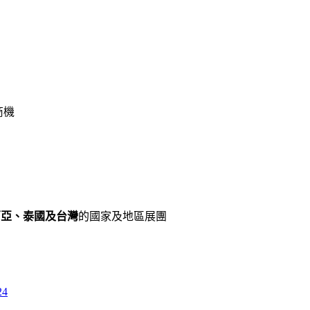
商機
西亞、泰國及台灣
的國家及地區展團
24