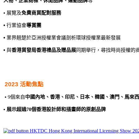
人物、
企業商標、休閒品牌、運動品牌
等
•
展覽及
免費商貿配對服務
•
行業協會
導賞團
•
業界翹楚於亞洲授權業會議剖析環球授權業最新發展
•
與
香港貿發局香港禮品及贈品展
同期舉行，尋找時尚授權的
2023 活動焦點
•
9個來自
中國內地、香港、印尼、日本、韓國、澳門、馬來
•
展示超過70個香港設計師和插畫師的原創品牌
HKTDC Hong Kong International Licensing Show 20