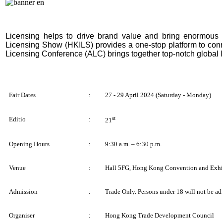
Licensing helps to drive brand value and bring enormous 
Licensing
Show (HKILS) provides a one-stop platform to con
Licensing
Conference (ALC) brings together top-notch global 
Fair Dates
:
27 - 29 April 2024 (Saturday - Monday)
st
Editio
:
21
Opening Hours
:
9:30 a.m. – 6:30 p.m.
Venue
:
Hall 5FG, Hong Kong Convention and Exhi
Admission
:
Trade Only. Persons under 18 will not be a
Organiser
:
Hong Kong Trade Development Council