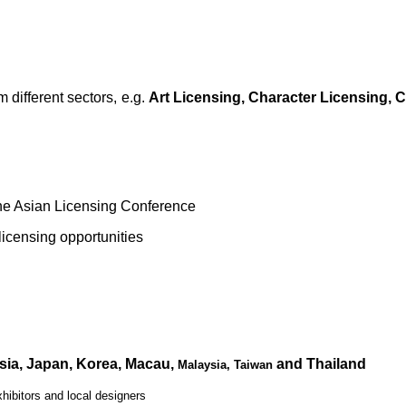
 different sectors, e.g.
Art
Licensing,
Character Licensing, C
the Asian Licensing Conference
 licensing opportunities
sia, Japan, Korea, Macau,
and Thailand
Malaysia, Taiwan
bitors and local designers