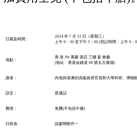
2024 年 7 月 31 日（星期三）
日期及時間：
上午 9：30 至下午 5：00 (登記時間：上午 9：0
香 港 JW 萬豪 酒店 三樓 宴 會廳
地點：
(地址﹕香港金鐘道 88 號太古廣場)
講者：
內地與港澳的高級政府官員和大學科研、博物
語言：
普通話
費用：
免費(不包括午膳)
日程表:
請參閱附件一