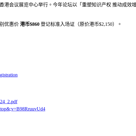
6日在香港会议展览中心举行。今年论坛以「重塑知识产权 推动成
特别优惠价
港币$860
登记标准入场证（原价港币$2,150）。
gistration
024_2.pdf
sktop&;v=B98RruuvUd4