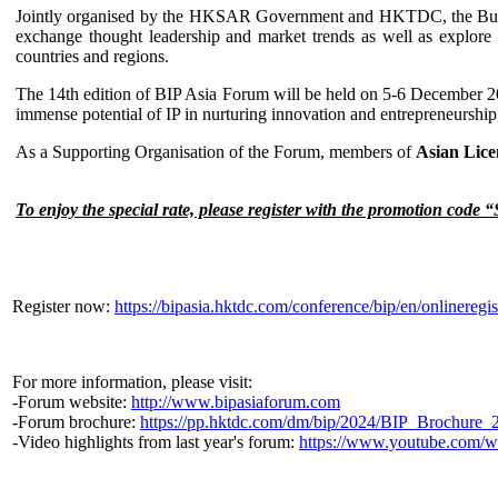
Jointly organised by the HKSAR Government and HKTDC, the Business 
exchange thought leadership and market trends as well as explore
countries and regions.
The 14th edition of BIP Asia Forum will be held on 5-6 December 2
immense potential of IP in nurturing innovation and entrepreneurship
As a Supporting Organisation of the Forum, members of
Asian Lice
To enjoy the special rate, please register with the promotion cod
Register now:
https://bipasia.hktdc.com/conference/bip/en/onlineregis
For more information, please visit:
-Forum website:
http://www.bipasiaforum.com
-Forum brochure:
https://pp.hktdc.com/dm/bip/2024/BIP_Brochure_
-Video highlights from last year's forum:
https://www.youtube.com