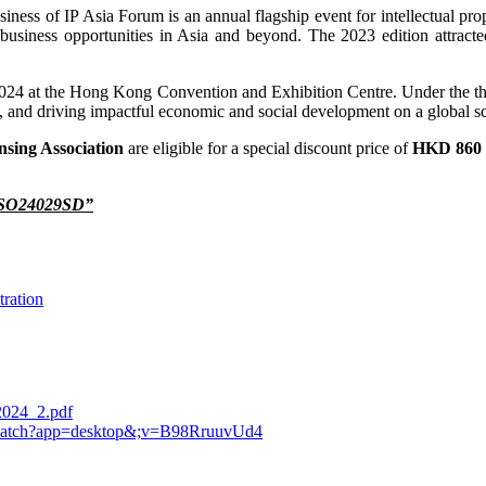
of IP Asia Forum is an annual flagship event for intellectual proper
 business opportunities in Asia and beyond. The 2023 edition attract
024 at the Hong Kong Convention and Exhibition Centre. Under the th
, and driving impactful economic and social development on a global sc
nsing Association
are eligible for a special discount price of
HKD 860
e “SO24029SD”
tration
2024_2.pdf
/watch?app=desktop&;v=B98RruuvUd4