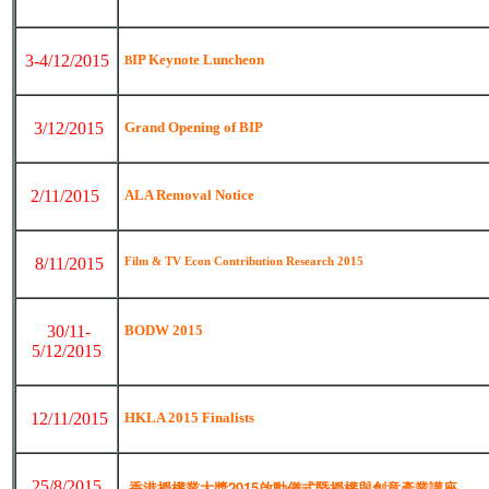
3-4/12/2015
IP Keynote Luncheon
B
3/12/2015
Grand Opening of BIP
2/11/2015
ALA Removal Notice
8/11/2015
Film & TV Econ Contribution Research 2015
30/11-
BODW 2015
5/12/2015
12/11/2015
HKLA 2015 Finalists
25/8/2015
香港授權業大獎
2015啟動儀式暨授權與創意產業講座