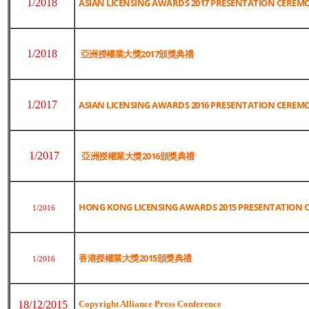
1/2018
ASIAN LICENSING AWARDS 2017 PRESENTATION CEREM
1/2018
亞洲授權業大獎2017頒獎典禮
1/2017
ASIAN LICENSING AWARDS 2016 PRESENTATION CEREM
1/2017
亞洲授權業大獎2016頒獎典禮
HONG KONG LICENSING AWARDS 2015 PRESENTATION
1/2016
香港授權業大獎2015頒獎典禮
1/2016
18/12/2015
Copyright Alliance Press Conference