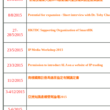
8/8/2015
Potential for expansion - Short interview with Dr. Toby Ch
27-
HKTDC Supporting Organization of SmartHK
28/5/2015
23/5/2015
IP Media Workshop 2015
23/3/2015
Permission to introduct ALA on a website of IP trading
商標國際註冊馬德里協定有關議定書
11/2/2015
3-4/12/2015
亞洲知識產權營商論壇2015
5-6/2015